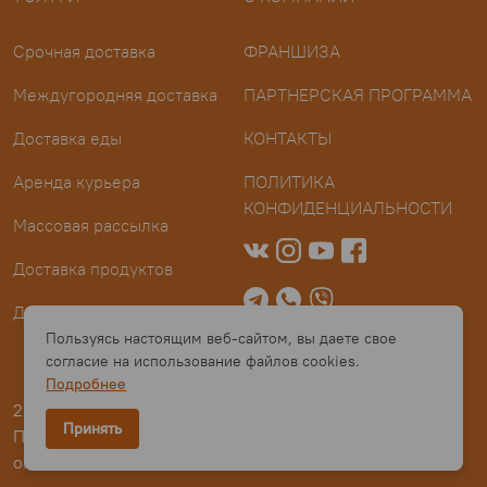
Срочная доставка
ФРАНШИЗА
Междугородняя доставка
ПАРТНЕРСКАЯ ПРОГРАММА
Доставка еды
КОНТАКТЫ
Аренда курьера
ПОЛИТИКА
КОНФИДЕНЦИАЛЬНОСТИ
Массовая рассылка
Доставка продуктов
Доставка в тюрьму
Пользуясь настоящим веб-сайтом, вы даете свое
согласие на использование файлов cookies.
Подробнее
2016-2026 GarantBox | Все права защищены |
Принять
Пользовательское соглашение
|
Выписка из Правил
оплаты на сайте