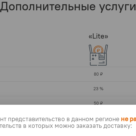
Дополнительные услуг
«Lite»
80 ₽
23 %
50 ₽
нт представительство в данном регионе
не р
бесплатно
ельств в которых можно заказать доставку:
50 ₽