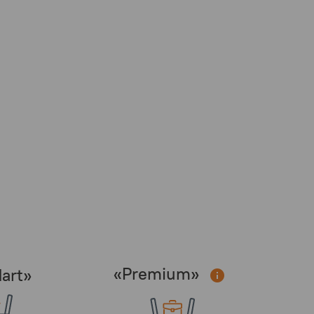
«Premium»
art»
info