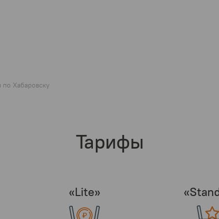
и по Хабаровску
Тарифы
«Lite»
«Stand