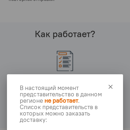
Как работает?
Заключение
договора
clear
В настоящий момент
представительство в данном
Обговариваем условия сотрудничества и заключаем
регионе
не работает
.
Список представительств в
договор
которых можно заказать
доставку: